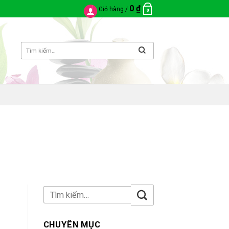
0
₫
Giỏ hàng /
0
CHUYÊN MỤC