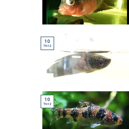
10
Th12
10
Th12