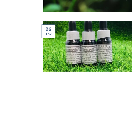
26
Th7