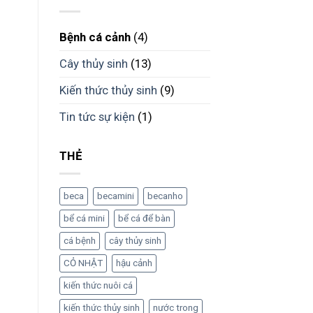
Bệnh cá cảnh
(4)
Cây thủy sinh
(13)
Kiến thức thủy sinh
(9)
Tin tức sự kiện
(1)
THẺ
beca
becamini
becanho
bể cá mini
bể cá để bàn
cá bệnh
cây thủy sinh
CỎ NHẬT
hậu cảnh
kiến thức nuôi cá
kiến thức thủy sinh
nước trong