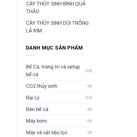
CÂY THỦY SINH BÌNH QUẢ
THẢO
CÂY THỦY SINH DÙI TRỐNG
LÁ KIM
DANH MỤC SẢN PHẨM
Bể Cá, trang trí và setup
(18)
bể cá
CO2 thủy sinh
(0)
Đại Lý
(19)
Đèn bể cá
(0)
Máy bơm
(0)
Máy và vật liệu lọc
(0)