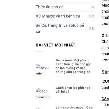
Mục 
Thức ăn cho cá
(9)
chơi
Xử lý nước và trị bệnh cá
(22)
nhấ
cao 
Bể Cá, trang trí và setup bể
(18)
cá
Giá
Chú
BÀI VIẾT MỚI NHẤT
sinh
chún
lượ
Bể cá mini: Một phong
cách tiện lợi và nhỏ gọn
để tận hưởng vẻ đẹp
Sản
những chú cá trong bể
iCU
cản
Cách chọn lọc phù hợp
với bể cá
Côn
– La
Làm sao cho nước hồ cá