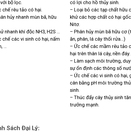
với bộ lọc.
có lợi cho hồ thủy sinh.
 chế rêu tảo có hại.
– Loại bỏ các tạp chất hữu 
ân hủy nhanh mùn bã, hữu
khử các hợp chất có hại gốc
Nitơ.
ử nhanh khí độc NH3, H2S …
– Phân hủy mùn bã hữu cơ (
c chế các vi sinh có hại, nấm
ăn, phân, lá cây thối rửa…)
h, …
– Ức chế các mầm rêu tảo c
hại trên thân lá cây, nền đáy.
– Làm sạch môi trường, duy t
sự ổn định các thông số nươ
– Ức chế các vi sinh có hại, 
cân bằng pH môi trường thủ
sinh.
– Thúc đẩy cây thủy sinh tă
trưởng mạnh.
h Sách Đại Lý: