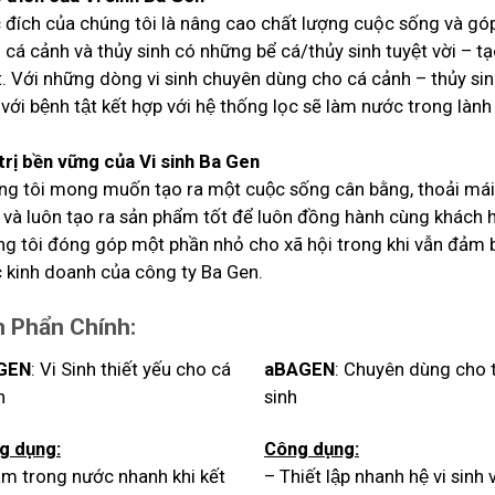
đích của chúng tôi là nâng cao chất lượng cuộc sống và góp p
 cá cảnh và thủy sinh có những bể cá/thủy sinh tuyệt vời – t
t. Với những dòng vi sinh chuyên dùng cho cá cảnh – thủy sinh
với bệnh tật kết hợp với hệ thống lọc sẽ làm nước trong là
 trị bền vững của Vi sinh Ba Gen
ng tôi mong muốn tạo ra một cuộc sống cân bằng, thoải mái
 và luôn tạo ra sản phẩm tốt để luôn đồng hành cùng khách h
g tôi đóng góp một phần nhỏ cho xã hội trong khi vẫn đảm 
c kinh doanh của công ty Ba Gen.
 Phẩn Chính:
GEN
: Vi Sinh thiết yếu cho cá
aBAGEN
: Chuyên dùng cho t
h
sinh
g dụng:
Công dụng:
̀m trong nước nhanh khi kết
– Thiết lập nhanh hệ vi sinh v