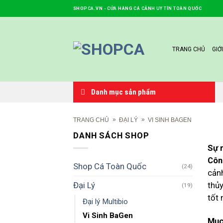
Skip
SHOPCA.VN - CỬA HÀNG CÁ CẢNH UY TÍN TOÀN QUỐC
to
content
TRANG CHỦ
GIỚ
Danh mục sản phẩm
»
»
TRANG CHỦ
ĐẠI LÝ
VI SINH BAGEN
DANH SÁCH SHOP
Sự 
Côn
Shop Cá Toàn Quốc
(24)
cản
Đại Lý
thủ
(19)
tốt 
Đại lý Multibio
Vi Sinh BaGen
Mục