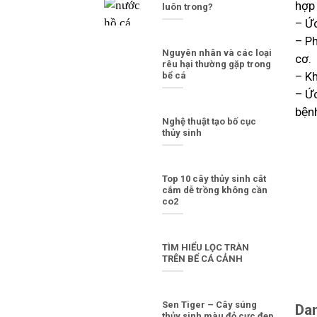
hợp 
luôn trong?
– Ức
– Ph
Nguyên nhân và các loại
cơ.
rêu hại thường gặp trong
– Kh
bể cá
– Ứ
bện
Nghệ thuật tạo bố cục
thủy sinh
Top 10 cây thủy sinh cắt
cắm dễ trồng không cần
co2
TÌM HIỂU LỌC TRÀN
TRÊN BỂ CÁ CẢNH
Sen Tiger – Cây súng
Dan
thủy sinh màu đỏ cực đẹp