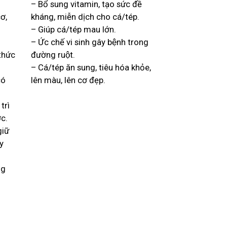
– Bổ sung vitamin, tạo sức đề
cơ,
kháng, miễn dịch cho cá/tép.
– Giúp cá/tép mau lớn.
– Ức chế vi sinh gây bệnh trong
thức
đường ruột.
– Cá/tép ăn sung, tiêu hóa khỏe,
ó
lên màu, lên cơ đẹp.
rì
́c.
giữ
y
ng