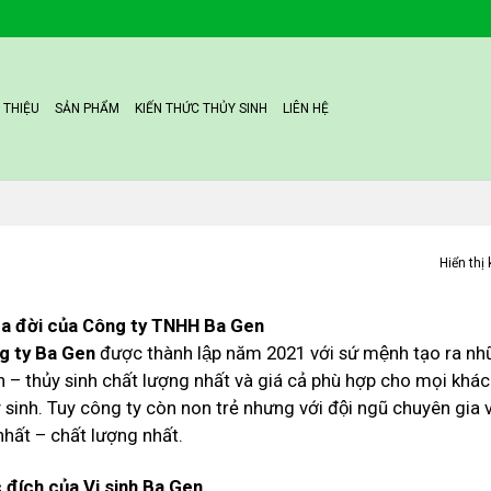
I THIỆU
SẢN PHẨM
KIẾN THỨC THỦY SINH
LIÊN HỆ
Hiển thị
ra đời của Công ty TNHH Ba Gen
g ty Ba Gen
được thành lập năm 2021 với sứ mệnh tạo ra nh
h – thủy sinh chất lượng nhất và giá cả phù hợp cho mọi khá
y sinh. Tuy công ty còn non trẻ nhưng với đội ngũ chuyên gia vê
nhất – chất lượng nhất.
 đích của Vi sinh Ba Gen